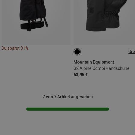
Du sparst 31%
Gr
XS
S
M
L
XL
XXL
Mountain Equipment
G2 Alpine Combi Handschuhe
63,95 €
7 von 7 Artikel angesehen