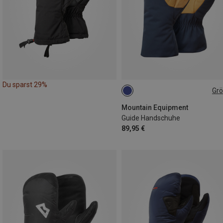
Du sparst 29%
Gr
S
M
L
XL
XXL
Mountain Equipment
Guide Handschuhe
89,95 €