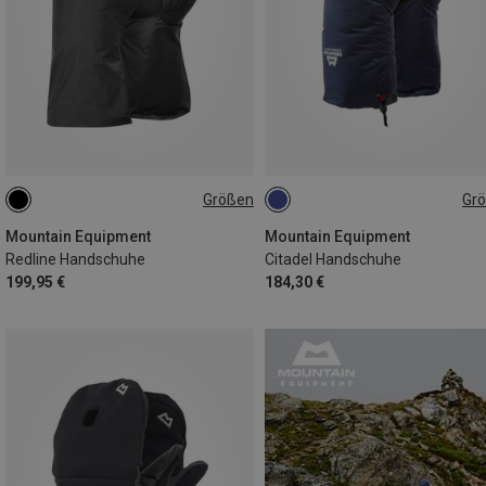
Größen
Gr
XS
S
M
L
XL
XS
S
M
L
Mountain Equipment
Mountain Equipment
Redline Handschuhe
Citadel Handschuhe
199,95 €
184,30 €