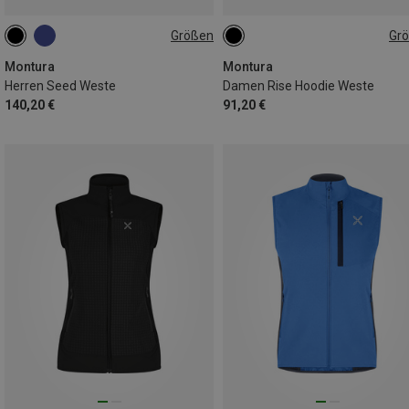
Größen
Gr
S
XL
M
L
Montura
Montura
Herren Seed Weste
Damen Rise Hoodie Weste
140,20 €
91,20 €