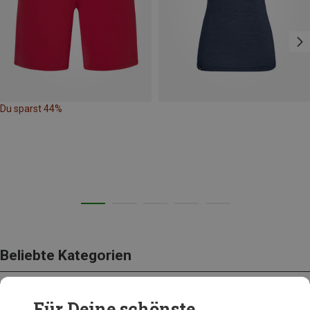
Du sparst 44%
Beliebte Kategorien
Für Deine schönste
BEKLEIDUNG