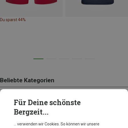
Du sparst 44%
Beliebte Kategorien
Für Deine schönste
BEKLEIDUNG
Bergzeit...
… verwenden wir Cookies. So können wir unsere