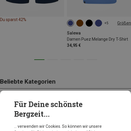
Du sparst 42%
Größen
+5
XS
S
M
L
XL
Salewa
Damen Puez Melange Dry T-Shirt
34,95 €
Beliebte Kategorien
Für Deine schönste
BEKLEIDUNG
Bergzeit...
… verwenden wir Cookies. So können wir unsere