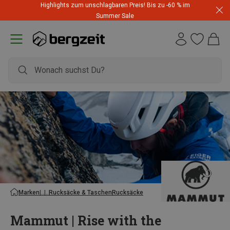
Highlights zum unschlagbaren Preis! Bis zu -60 % im
Summer Sale
Marken
Rucksäcke & Taschen
Rucksäcke
Mammut | Rise with the