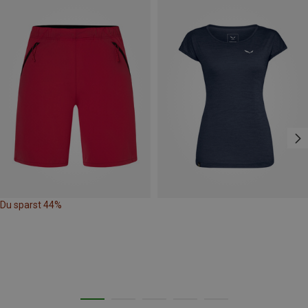
Du sparst 44%