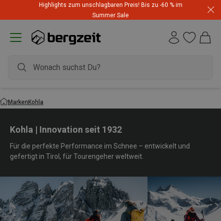
Highlights zum unschlagbaren Preis! Bis zu -60 % im
Summer Sale
Marken
Kohla
Kohla | Innovation seit 1932
Für die perfekte Performance im Schnee – entwickelt und
gefertigt in Tirol, für Tourengeher weltweit.