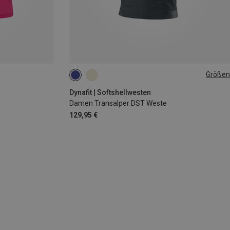
Größen
XS
S
M
L
XL
Dynafit | Softshellwesten
Damen Transalper DST Weste
129,95 €