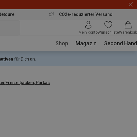
Retoure
CO2e-reduzierter Versand
Mein Konto
Wunschliste
Warenkorb
Shop
Magazin
Second Hand
nativen
für Dich an.
ken
Freizeitjacken, Parkas