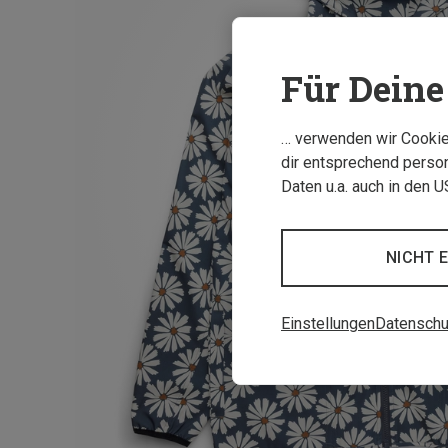
Für Deine 
… verwenden wir Cookies
dir entsprechend person
Daten u.a. auch in den 
NICHT 
Einstellungen
Datenschu