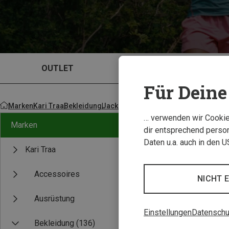
OUTLET
TESTBERICHTE
Für Deine 
Marken
Kari Traa
Bekleidung
Jacken
… verwenden wir Cookies
Marken
dir entsprechend person
Daten u.a. auch in den 
Kari Traa
Accessoires
NICHT 
Ausrüstung
Einstellungen
Datenschu
Bekleidung
(136)