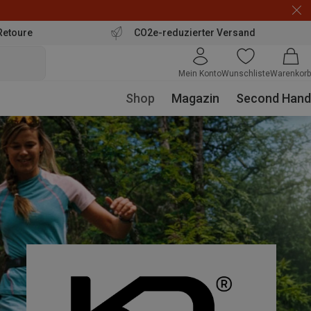
Retoure
CO2e-reduzierter Versand
Mein Konto
Wunschliste
Warenkorb
Shop
Magazin
Second Hand