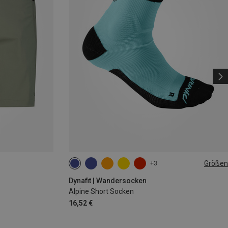
Größen
+3
35|36|37|38
39|40|41|42
43|44|45|46
Dynafit | Wandersocken
Alpine Short Socken
16,52 €