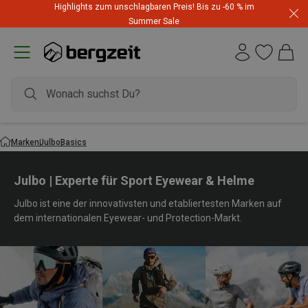
Highlights zum unschlagbaren Preis! Bis zu -60 % im
Summer Sale
Marken
Julbo
Basics
Julbo | Experte für Sport Eyewear & Helme
Julbo ist eine der innovativsten und etabliertesten Marken auf
dem internationalen Eyewear- und Protection-Markt.