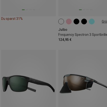
Du sparst 31%
Gr
M
Julbo
Frequency Spectron 3 Sportbrill
124,95 €