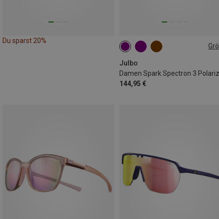
Du sparst 20%
Gr
M
Julbo
144,95 €