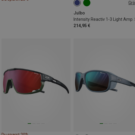
Gr
M
Julbo
214,95 €
Du sparst 20%