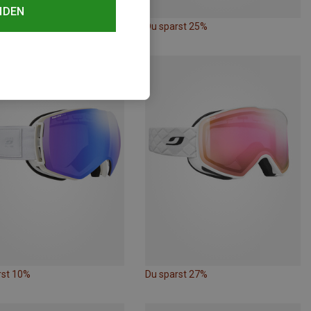
NDEN
rst 10%
Du sparst 25%
rst 10%
Du sparst 27%