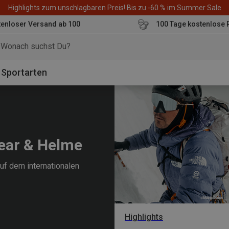
Highlights zum unschlagbaren Preis! Bis zu -60 % im Summer Sale
enloser Versand ab 100
100 Tage kostenlose 
o
Sportarten
wear & Helme
auf dem internationalen
Highlights