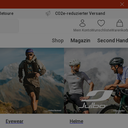
Retoure
CO2e-reduzierter Versand
Mein Konto
Wunschliste
Warenkorb
Shop
Magazin
Second Hand
Eyewear
Helme