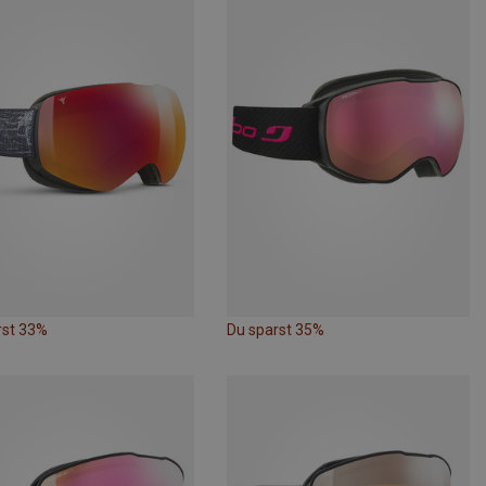
rst 33%
Du sparst 35%