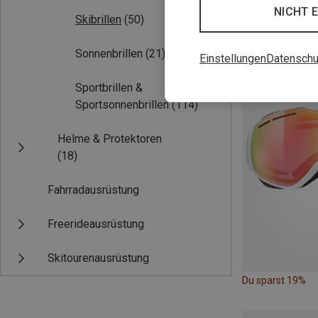
NICHT 
Skibrillen
(50)
Du sparst 16%
Sonnenbrillen
(21)
Einstellungen
Datenschu
Sportbrillen &
Sportsonnenbrillen
(114)
Helme & Protektoren
(18)
Fahrradausrüstung
Freerideausrüstung
Skitourenausrüstung
Du sparst 19%