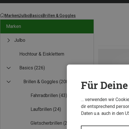
Marken
Julbo
Basics
Brillen & Goggles
Marken
Julbo
Hochtour & Eisklettern
Basics
(226)
Für Deine 
Brillen & Goggles
(208)
Fahrradbrillen
(43)
… verwenden wir Cookies
dir entsprechend person
Laufbrillen
(24)
Daten u.a. auch in den 
Gletscherbrillen
(23)