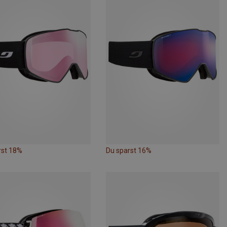
rst 18%
Du sparst 16%