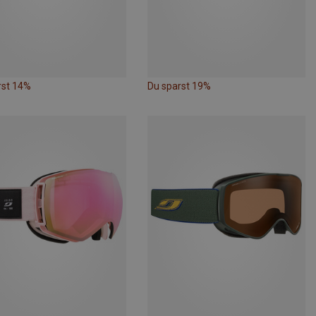
rst 14%
Du sparst 19%