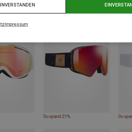
EINVERSTANDEN
EINVERSTA
Du sparst 30%
Du spa
tz
Impressum
Du sparst 21%
Du spa