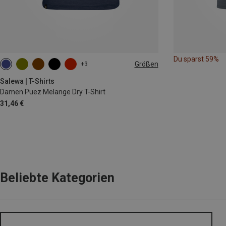
Du sparst 59%
Größen
+3
M
L
XL
XXL
Salewa | T-Shirts
Damen Puez Melange Dry T-Shirt
31,46 €
Beliebte Kategorien