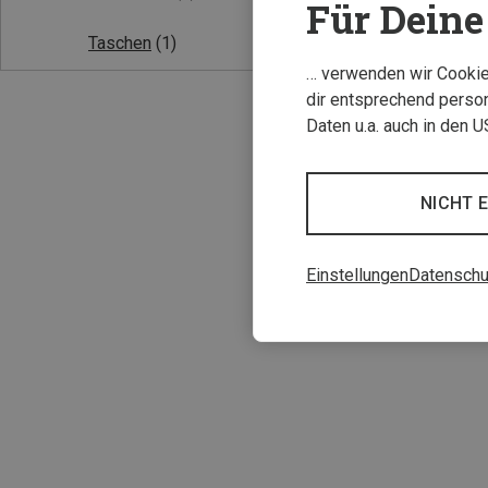
Für Deine 
Taschen
(1)
… verwenden wir Cookies
dir entsprechend person
Daten u.a. auch in den 
NICHT 
1.5L
Grayl | Hüfttasc
Einstellungen
Datenschu
Transport 1.5L H
86,40 €