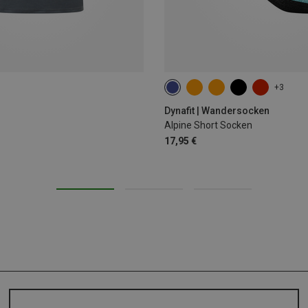
+3
35|36|37|38
39|40|41|42
43
Dynafit | Wandersocken
Alpine Short Socken
17,95 €