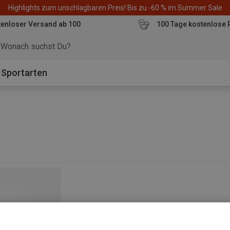
Highlights zum unschlagbaren Preis! Bis zu -60 % im Summer Sale
enloser Versand ab 100
100 Tage kostenlose 
o
Sportarten