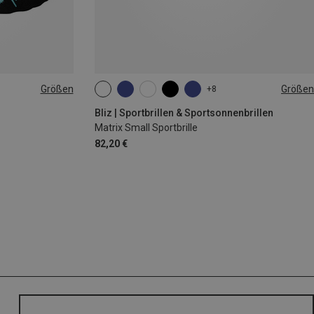
Größen
Größen
+8
|44|45|46
ONE SIZE
Bliz | Sportbrillen & Sportsonnenbrillen
Matrix Small Sportbrille
82,20 €