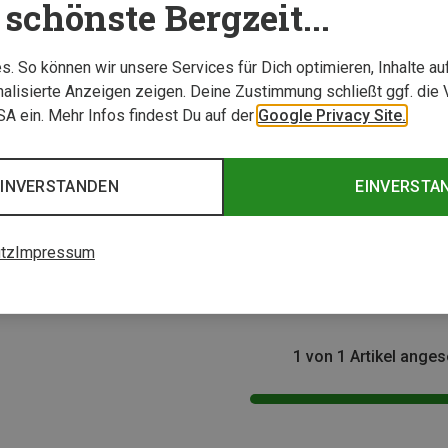
schönste Bergzeit...
. So können wir unsere Services für Dich optimieren, Inhalte a
alisierte Anzeigen zeigen. Deine Zustimmung schließt ggf. die 
USA ein. Mehr Infos findest Du auf der
Google Privacy Site.
EINVERSTANDEN
EINVERSTA
Größen
hen
tz
Impressum
üfttasche
1 von 1 Artikel ange