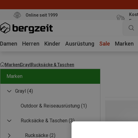
Kost
Online seit 1999
Eur
Damen
Herren
Kinder
Ausrüstung
Sale
Marken
Marken
Grayl
Rucksäcke & Taschen
Marken
Grayl
(4)
Outdoor & Reiseausrüstung
(1)
Rucksäcke & Taschen
(3)
Rucksäcke
(2)