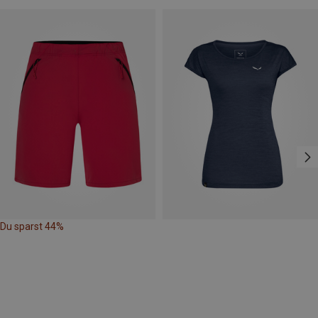
Du sparst 44%