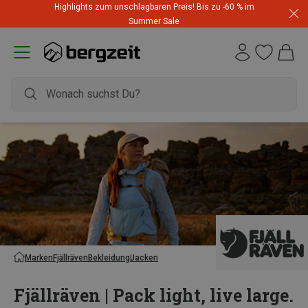
Highlights zum unschlagbaren Preis! Bis zu -60 % im
Summer Sale
Marken
Fjällräven
Bekleidung
Jacken
Fjällräven | Pack light, live large.