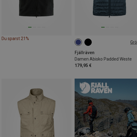
Du sparst 21%
Gr
XXS
XS
S
M
L
Fjällräven
Damen Abisko Padded Weste
179,95 €