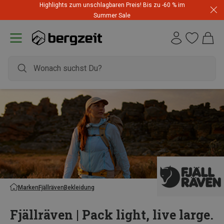
Highlights zum unschlagbaren Preis! Bis zu -60 % im
Summer Sale
Marken
Fjällräven
Bekleidung
Fjällräven | Pack light, live large.