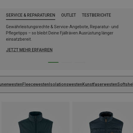
SERVICE & REPARATUREN
OUTLET
TESTBERICHTE
Gewährleistungsrechte & Service-Angebote, Reparatur- und
Pflegetipps – so bleibt Deine Fjällräven Ausrüstung länger
einsatzbereit.
JETZT MEHR ERFAHREN
unenwesten
Fleecewesten
Isolationswesten
Kunstfaserwesten
Softshe