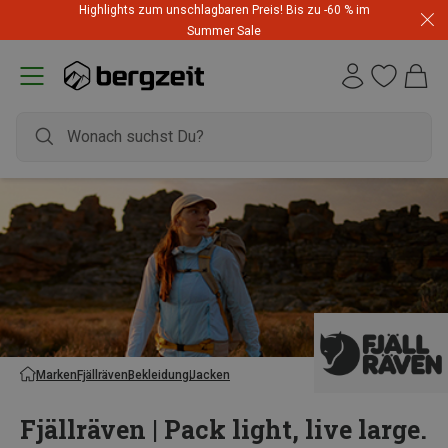
Highlights zum unschlagbaren Preis! Bis zu -60 % im
Summer Sale
Marken
Fjällräven
Bekleidung
Jacken
Fjällräven | Pack light, live large.