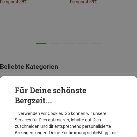
Du sparst 38%
Du sparst 39%
Beliebte Kategorien
Für Deine schönste
BEKLEIDUNG
Bergzeit...
… verwenden wir Cookies. So können wir unsere
Services für Dich optimieren, Inhalte auf Dich
zuschneiden und dir entsprechend personalisierte
Anzeigen zeigen. Deine Zustimmung schließt ggf. die