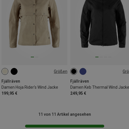
Größen
Gr
XS
S
M
L
XL
XS
S
M
L
XL
Fjällräven
Fjällräven
Damen Hoja Rider's Wind Jacke
Damen Keb Thermal Wind Jack
199,95 €
249,95 €
11 von 11 Artikel angesehen