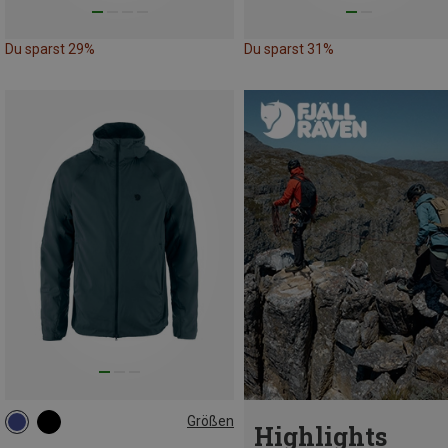
Du sparst 29%
Du sparst 31%
Größen
Highlights
S
M
L
XL