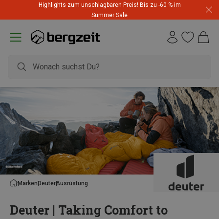
Highlights zum unschlagbaren Preis! Bis zu -60 % im
Summer Sale
Marken
Deuter
Ausrüstung
Deuter | Taking Comfort to