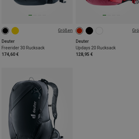
Größen
Gr
30L | M
20L
Deuter
Deuter
Freerider 30 Rucksack
Updays 20 Rucksack
174,60 €
128,95 €