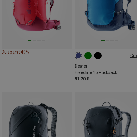
Du sparst 49%
Gr
15L
Deuter
Freecline 15 Rucksack
91,20 €