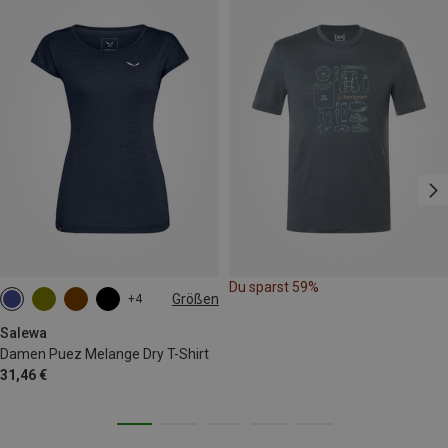
Du sparst 59%
Größen
+4
M
L
XL
XXL
Salewa
Damen Puez Melange Dry T-Shirt
31,46 €