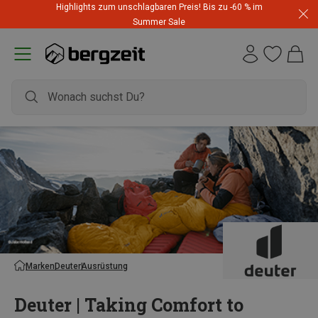
Highlights zum unschlagbaren Preis! Bis zu -60 % im
Summer Sale
Marken
Deuter
Ausrüstung
Deuter | Taking Comfort to