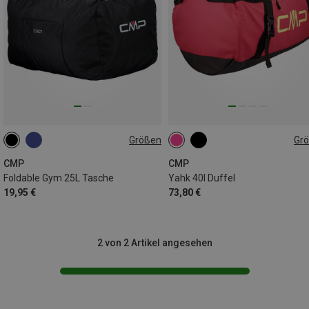
Größen
Gr
25L
40L
CMP
CMP
Foldable Gym 25L Tasche
Yahk 40l Duffel
19,95 €
73,80 €
2 von 2 Artikel angesehen