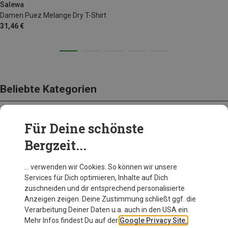
Salewa
Damen Puez Melange Dry T-Shirt
31,46 €
Beliebte Kategorien
Für Deine schönste
BEKLEIDUNG
Bergzeit...
… verwenden wir Cookies. So können wir unsere
Services für Dich optimieren, Inhalte auf Dich
zuschneiden und dir entsprechend personalisierte
Anzeigen zeigen. Deine Zustimmung schließt ggf. die
Verarbeitung Deiner Daten u.a. auch in den USA ein.
Mehr Infos findest Du auf der
Google Privacy Site.