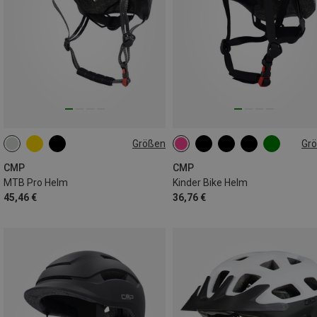
Größen
Gr
55-58CM
58-61CM
48-52CM
CMP
CMP
MTB Pro Helm
Kinder Bike Helm
45,46 €
36,76 €