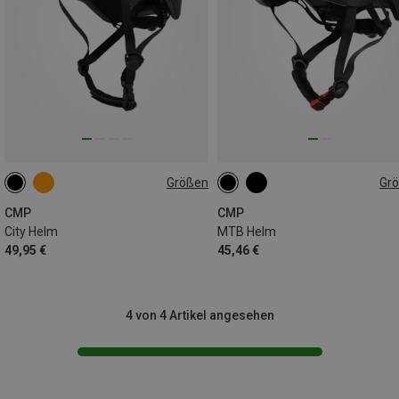
Größen
Gr
59-61CM
55-58CM
59-61CM
CMP
CMP
City Helm
MTB Helm
49,95 €
45,46 €
4 von 4 Artikel angesehen