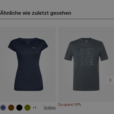
Ähnliche wie zuletzt gesehen
Du sparst 59%
Größen
+4
M
L
XL
XXL