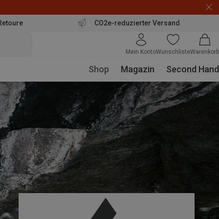
Retoure
CO2e-reduzierter Versand
Mein Konto
Wunschliste
Warenkorb
Shop
Magazin
Second Hand