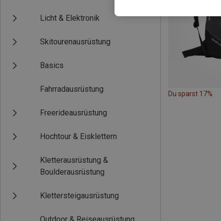
Licht & Elektronik
Skitourenausrüstung
Basics
Fahrradausrüstung
Du sparst 17%
Freerideausrüstung
Hochtour & Eisklettern
Kletterausrüstung &
Boulderausrüstung
Klettersteigausrüstung
Outdoor & Reiseausrüstung