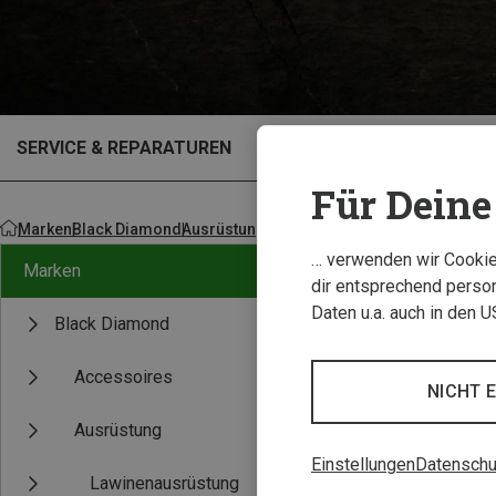
SERVICE & REPARATUREN
OUTLET
Für Deine 
Marken
Black Diamond
Ausrüstung
Rucksäcke & Taschen
Taschen
… verwenden wir Cookies
Marken
dir entsprechend person
Daten u.a. auch in den 
Black Diamond
Accessoires
NICHT 
Ausrüstung
Einstellungen
Datenschu
Lawinenausrüstung