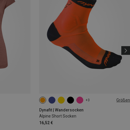
Größen
+3
35|36|37|38
39|40|41|42
43|44|45|46
Dynafit | Wandersocken
Alpine Short Socken
16,52 €