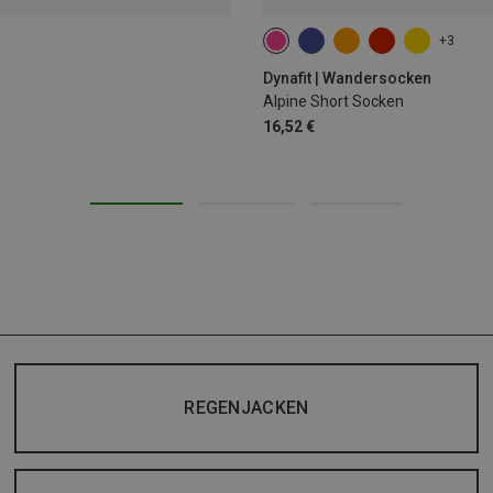
+3
35|36|37|38
39|40|41|42
43
Dynafit | Wandersocken
Alpine Short Socken
16,52 €
REGENJACKEN