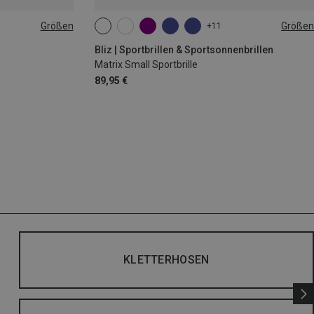
Größen
Größen
+11
|44|45|46
ONE SIZE
Bliz | Sportbrillen & Sportsonnenbrillen
Matrix Small Sportbrille
89,95 €
KLETTERHOSEN