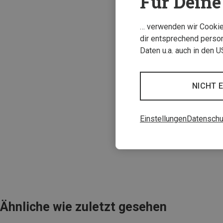
Für Deine 
… verwenden wir Cookies
dir entsprechend person
Daten u.a. auch in den 
NICHT 
Du sparst 19%
Einstellungen
Datenschu
Ähnliche wie zuletzt gesehen