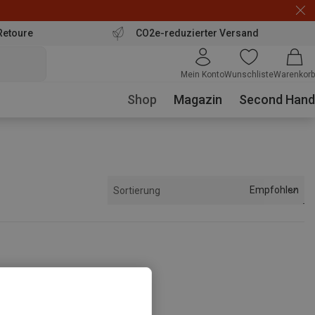
Retoure
CO2e-reduzierter Versand
Mein Konto
Wunschliste
Warenkorb
Shop
Magazin
Second Hand
Empfohlen
Sortierung