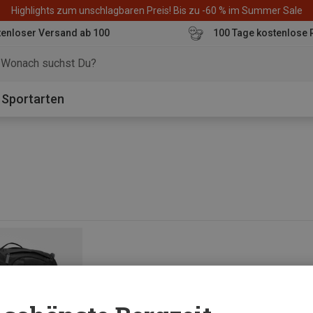
Highlights zum unschlagbaren Preis! Bis zu -60 % im Summer Sale
enloser Versand ab 100
100 Tage kostenlose 
o
Sportarten