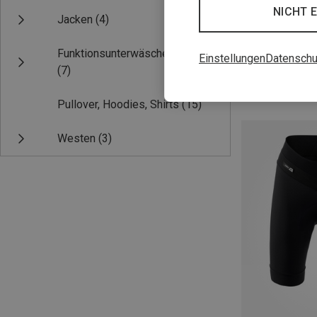
NICHT 
Jacken
(4)
S
L
XL
Funktionsunterwäsche
Einstellungen
Datenschu
Assos | Kurze 
(7)
Herren Mille GT 
145,80 €
Pullover, Hoodies, Shirts
(15)
Westen
(3)