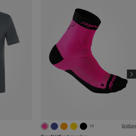
Größen
+3
35|36|37|38
39|40|41|42
43|44|45|46