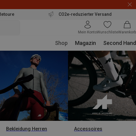
Retoure
CO2e-reduzierter Versand
Mein Konto
Wunschliste
Warenkorb
Shop
Magazin
Second Hand
Bekleidung Herren
Accessoires