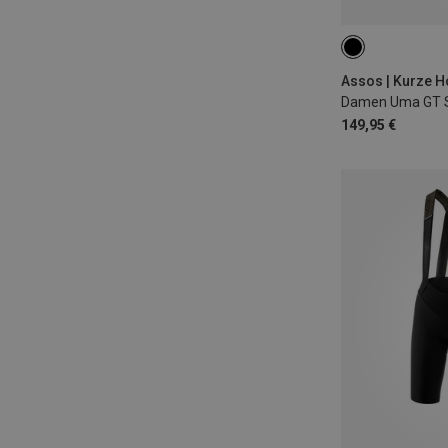
XS
S
L
Assos | Kurze 
149,95 €