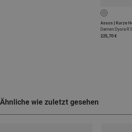
S
M
L
Assos | Kurze 
225,70 €
Ähnliche wie zuletzt gesehen