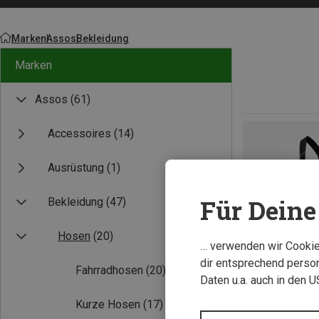
Marken
Assos
Bekleidung
Marken
Assos
(61)
Accessoires
(14)
Ausrüstung
(1)
Für Deine 
Bekleidung
(47)
Hosen
(20)
… verwenden wir Cookies
dir entsprechend person
Fahrradhosen
(20)
Daten u.a. auch in den 
Kurze Hosen
(17)