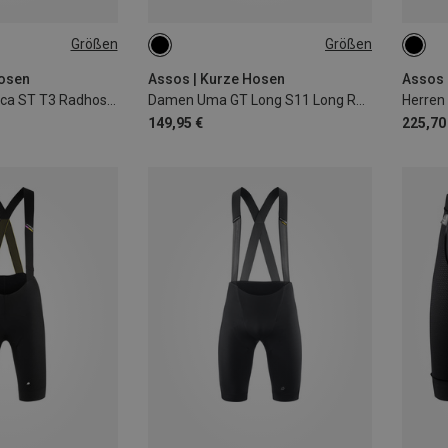
Größen
Größen
XS
S
L
M
Hosen
Assos | Kurze Hosen
Assos 
Herren Trail Tactica ST T3 Radhose kurz
Damen Uma GT Long S11 Long Radhose kurz
Herren 
149,95 €
225,70