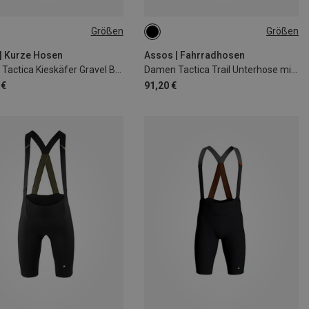
Größen
Größen
S
M
L
XL
XS
| Kurze Hosen
Assos | Fahrradhosen
Damen Tactica Kieskäfer Gravel Bib kurz
Damen Tactica Trail Unterhose mit Sitzpolster
 €
91,20 €