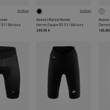
Größen
Größen
L
XL
S
M
L
XL
XXL
XS
XXL
Hosen
Assos | Kurze Hosen
Assos 
S11 Bib kurz
Herren Equipe RS S11 Bib kurz
249,95 €
165,80