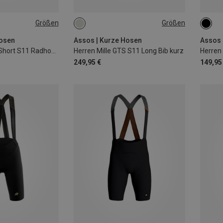
Größen
Größen
XL
XXL
S
M
S
Hosen
Assos | Kurze Hosen
Assos 
Damen Uma GT Short S11 Radhose kurz
Herren Mille GTS S11 Long Bib kurz
Herren
249,95 €
149,95