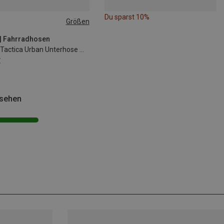
Du sparst 10%
Größen
| Fahrradhosen
Herren Tactica Urban Unterhose mit Sitzpolster
€
esehen