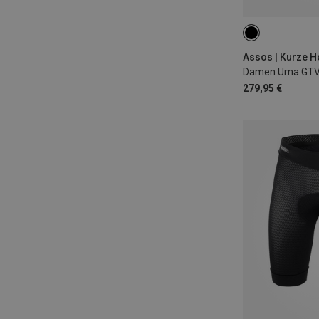
XS
S
M
Assos | Kurze 
Damen Uma GTV 
279,95 €