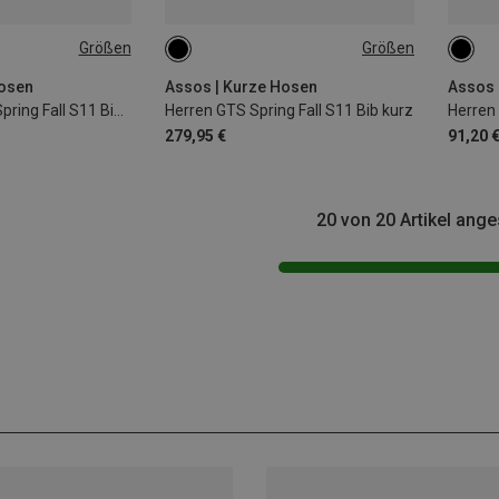
Größen
Größen
S
XXL
S
Hosen
Assos | Kurze Hosen
Assos 
Damen Dyora R Spring Fall S11 Bib kurz
Herren GTS Spring Fall S11 Bib kurz
279,95 €
91,20 
20 von 20 Artikel ang