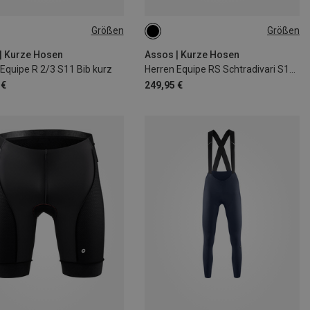
Größen
Größen
L
XL
XXL
S
M
L
XL
| Kurze Hosen
Assos | Kurze Hosen
Equipe R 2/3 S11 Bib kurz
Herren Equipe RS Schtradivari S11 Long Bib kurz
 €
249,95 €