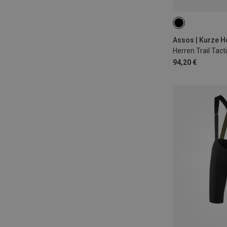
S
Assos | Kurze 
94,20 €