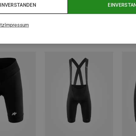
EINVERSTANDEN
EINVERSTA
Größen
Größen
S
M
L
XL
XXL
tz
Impressum
Hosen
Assos | Kurze Hosen
S11 Bib kurz
Herren Equipe R S11 Bib kurz
182,20 €