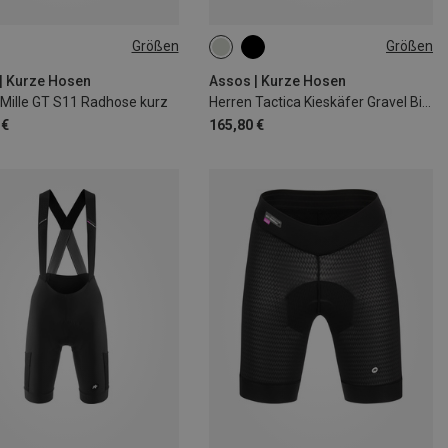
Größen
Größen
M
XXL
S
XXL
| Kurze Hosen
Assos | Kurze Hosen
 Mille GT S11 Radhose kurz
Herren Tactica Kieskäfer Gravel Bib kurz
 €
165,80 €