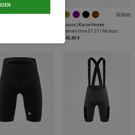
NDEN
Größen
XS
M
L
XL
XXL
Assos | Kurze Hosen
Damen Uma GT S11 Bib kurz
145,80 €