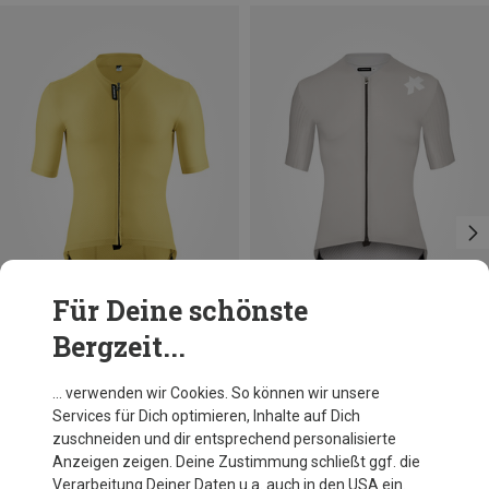
Für Deine schönste
Bergzeit...
Größen
Größen
+1
S
M
L
XL
S
XL
Assos
Assos
… verwenden wir Cookies. So können wir unsere
Herren Equipe R S11 Trikot
Herren Equipe RS S11 Trikot
Services für Dich optimieren, Inhalte auf Dich
149,95 €
199,95 €
zuschneiden und dir entsprechend personalisierte
Anzeigen zeigen. Deine Zustimmung schließt ggf. die
Verarbeitung Deiner Daten u.a. auch in den USA ein.