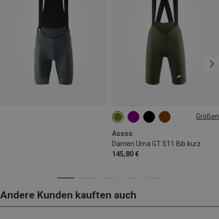
Größen
XS
S
M
L
XL
XXL
Assos
Damen Uma GT S11 Bib kurz
145,80 €
Andere Kunden kauften auch