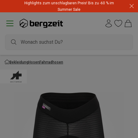
Highlights zum unschlagbaren Preis! Bis zu -60 % im
Summer Sale
Bekleidung
Hosen
Fahrradhosen