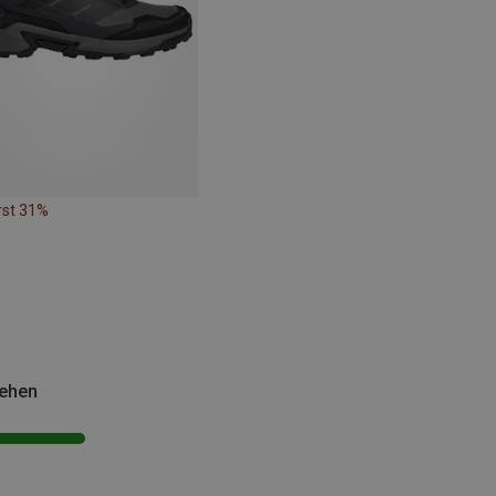
rst 31%
sehen