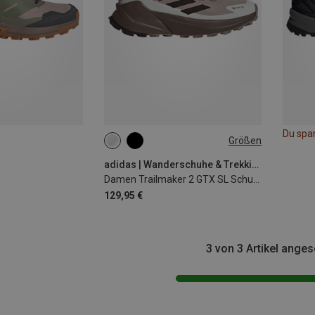
Du spa
Größen
36.5|37
38
38.5|39
39|39.5
42
42.5|43
adidas | Wanderschuhe & Trekkingschuhe
Damen Trailmaker 2 GTX SL Schuhe
129,95 €
3 von 3 Artikel ange