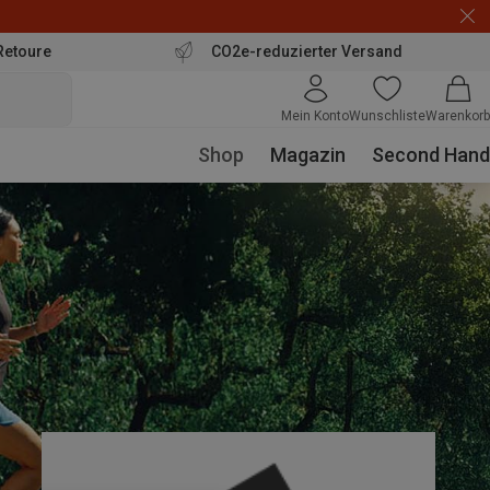
Retoure
CO2e-reduzierter Versand
Mein Konto
Wunschliste
Warenkorb
Shop
Magazin
Second Hand