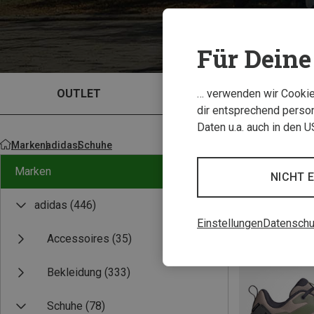
Für Deine 
OUTLET
BRANDWORLD
… verwenden wir Cookies
dir entsprechend person
Daten u.a. auch in den 
Marken
adidas
Schuhe
Marken
NICHT 
adidas
(446)
Einstellungen
Datenschu
Accessoires
(35)
Neu
Bekleidung
(333)
Schuhe
(78)