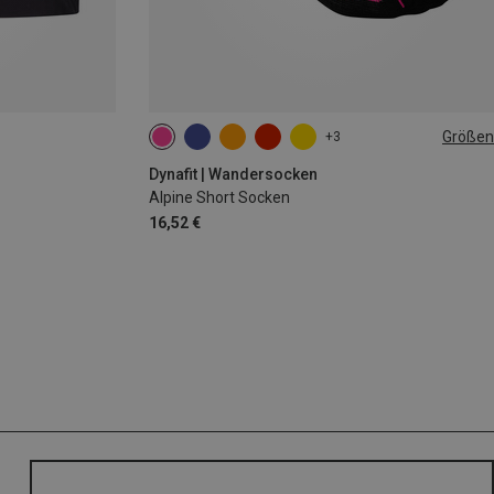
Größen
+3
35|36|37|38
39|40|41|42
43|44|45|46
Dynafit | Wandersocken
Alpine Short Socken
16,52 €