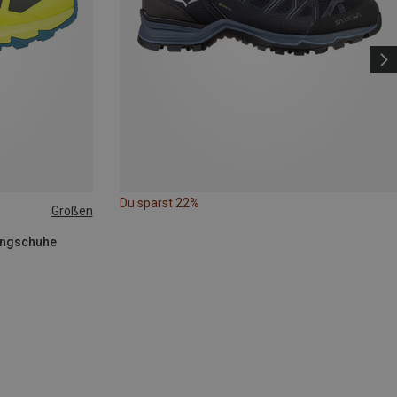
Du sparst 22%
Größen
kingschuhe