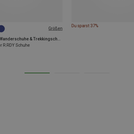
Du sparst 37%
Größen
adidas Terrex | Wanderschuhe & Trekkingschuhe
er R.RDY Schuhe