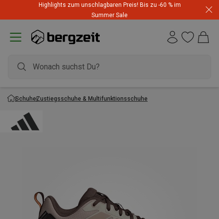
Highlights zum unschlagbaren Preis! Bis zu -60 % im
Summer Sale
Schuhe
Zustiegsschuhe & Multifunktionsschuhe