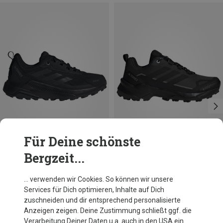
Für Deine schönste
Bergzeit...
Du sparst 32%
Größen
adidas Terrex
… verwenden wir Cookies. So können wir unsere
Damen Anylander R.RDY Schuhe
Services für Dich optimieren, Inhalte auf Dich
79,95 €
zuschneiden und dir entsprechend personalisierte
Anzeigen zeigen. Deine Zustimmung schließt ggf. die
Verarbeitung Deiner Daten u.a. auch in den USA ein.