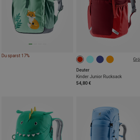
Du sparst 17%
Gr
18L
Deuter
Kinder Junior Rucksack
54,80 €