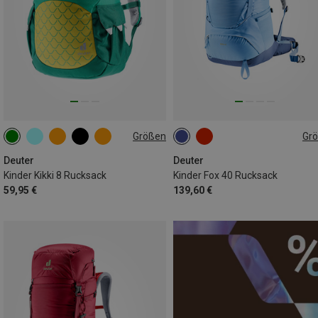
Größen
Gr
8L
40L
Deuter
Deuter
Kinder Kikki 8 Rucksack
Kinder Fox 40 Rucksack
59,95 €
139,60 €