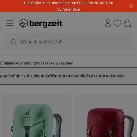
Highlights zum unschlagbaren Preis! Bis zu -60 % im
Summer Sale
Kinder
Ausrüstung
Rucksäcke & Taschen
ypacks
Fahrradrucksäcke
Wanderrucksäcke
Trekkingrucksäcke