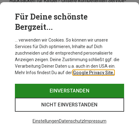
Rucksäcken für Kinder? Unsere kompetenten Service-
Mitarbeiter stehen Dir gern für eine Beratung zur
Verfügung. Du kannst sie sowohl via
E-Mail
also auch
Für Deine schönste
per
Telefon
erreichen. Lass Dich von den vielfältigen
Bergzeit...
Varianten inspirieren und bestell noch heute Deinen
Kinderrucksack von Deuter.
… verwenden wir Cookies. So können wir unsere
Services für Dich optimieren, Inhalte auf Dich
zuschneiden und dir entsprechend personalisierte
Anzeigen zeigen. Deine Zustimmung schließt ggf. die
Verarbeitung Deiner Daten u.a. auch in den USA ein.
Mehr Infos findest Du auf der
Google Privacy Site.
EINVERSTANDEN
NICHT EINVERSTANDEN
Einstellungen
Datenschutz
Impressum