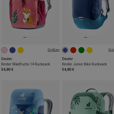
Größen
Gr
14L | M
8L
Deuter
Deuter
Kinder Waldfuchs 14 Rucksack
Kinder Junior Bike Rucksack
54,80 €
54,80 €