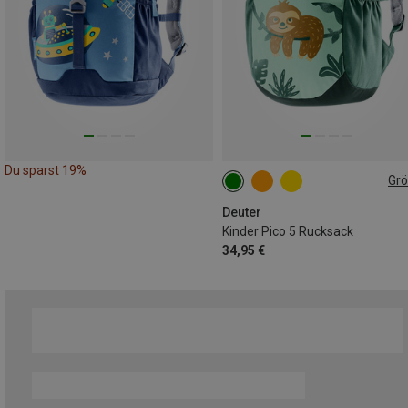
Du sparst 19%
Gr
5L
Deuter
Kinder Pico 5 Rucksack
34,95 €