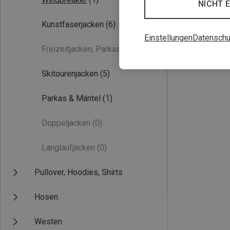
NICHT 
Kunstfaserjacken
(6)
Einstellungen
Datenschu
Freizeitjacken, Parkas
(0)
Du sparst 45%
Skitourenjacken
(5)
Parkas & Mäntel
(1)
Doppeljacken
(0)
Langlaufjacken
(0)
Pullover, Hoodies, Shirts
Hosen
Westen