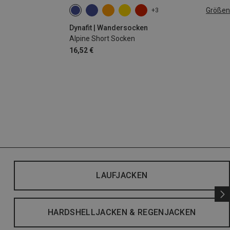
Größen
+3
35|36|37|38
39|40|41|42
43|44|45|46
Dynafit | Wandersocken
Alpine Short Socken
16,52 €
LAUFJACKEN
HARDSHELLJACKEN & REGENJACKEN