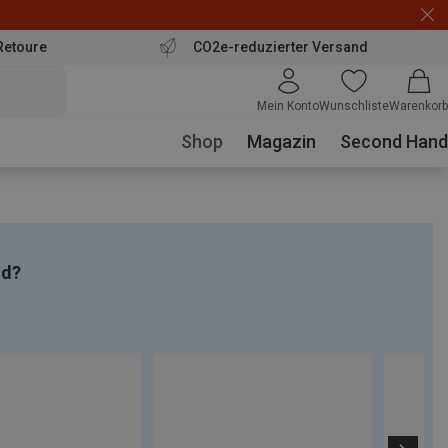
Retoure
CO2e-reduzierter Versand
Mein Konto
Wunschliste
Warenkorb
Shop
Magazin
Second Hand
nd?