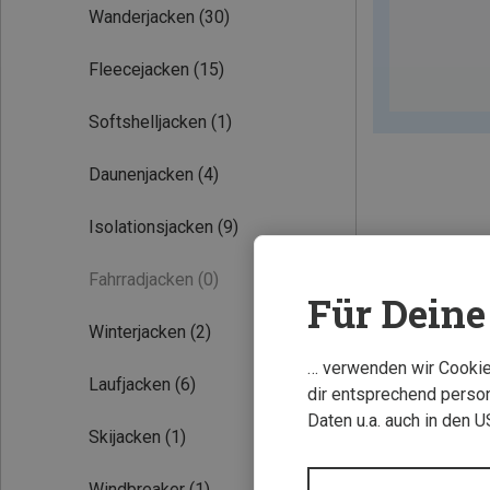
Wanderjacken
(30)
Fleecejacken
(15)
Softshelljacken
(1)
Daunenjacken
(4)
Isolationsjacken
(9)
Fahrradjacken
(0)
Für Deine 
Winterjacken
(2)
… verwenden wir Cookies
Laufjacken
(6)
dir entsprechend person
Daten u.a. auch in den 
Skijacken
(1)
Windbreaker
(1)