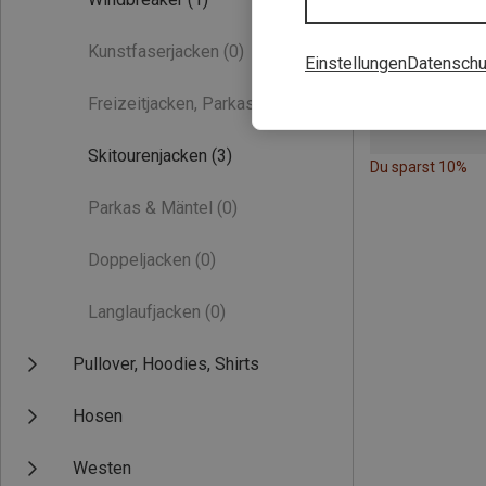
Kunstfaserjacken
(0)
Einstellungen
Datenschu
Freizeitjacken, Parkas
(0)
Skitourenjacken
(3)
Du sparst 10%
Parkas & Mäntel
(0)
Doppeljacken
(0)
Langlaufjacken
(0)
Pullover, Hoodies, Shirts
Hosen
Westen