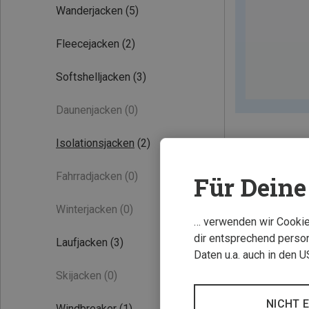
Wanderjacken
(5)
Fleecejacken
(2)
Softshelljacken
(3)
Daunenjacken
(0)
Isolationsjacken
(2)
Fahrradjacken
(0)
Für Deine 
Winterjacken
(0)
… verwenden wir Cookies
dir entsprechend person
Laufjacken
(3)
Daten u.a. auch in den 
Skijacken
(0)
NICHT 
Windbreaker
(1)