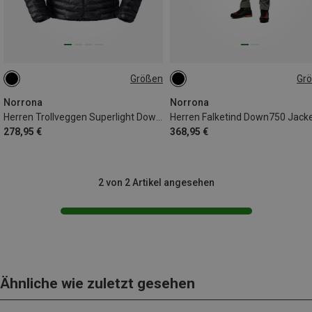
Größen
Gr
L
L
XXL
Norrona
Norrona
Herren Trollveggen Superlight Down800 Jacke
Herren Falketind Down750 Jack
278,95 €
368,95 €
2 von 2 Artikel angesehen
Ähnliche wie zuletzt gesehen