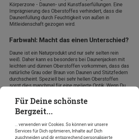
Körperzone - Daunen- und Kunstfaserfüllungen. Eine
Imprägnierung des Oberstoffes verhindert, dass die
Daunenfüllung durch Feuchtigkeit von außen in
Mitleidenschaft gezogen wird.
Farbwahl: Macht das einen Unterschied?
Daune ist ein Naturprodukt und nur sehr selten rein
weiß. Daher kann es besonders bei Daunenjacken mit
leichten und dünnen Oberstoffen vorkommen, dass das
natürliche Grau oder Braun von Daunen und Stützfedern
durchscheint. Speziell bei sehr hellen Oberstoffen
sorgt dies manchmal für eine melierte Optik. Wenn Du
Dich daran störst, greifst Du bei der Wahl Deiner
Herren-Daunenjacke lieber zu dunkleren Farbvarianten.
Für Deine schönste
Bergzeit...
… verwenden wir Cookies. So können wir unsere
Services für Dich optimieren, Inhalte auf Dich
zuschneiden und dir entsprechend personalisierte