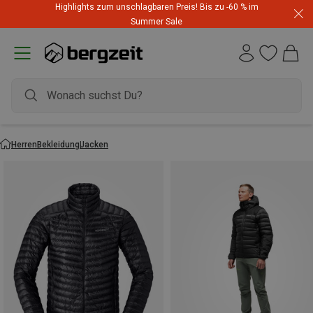
Highlights zum unschlagbaren Preis! Bis zu -60 % im
Summer Sale
Herren
Bekleidung
Jacken