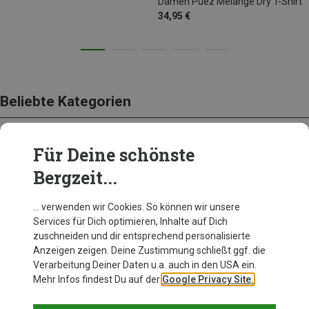
Damen Puez Melange Dry T-Shirt
34,95 €
Beliebte Kategorien
Für Deine schönste
BEKLEIDUNG
Bergzeit...
… verwenden wir Cookies. So können wir unsere
Services für Dich optimieren, Inhalte auf Dich
zuschneiden und dir entsprechend personalisierte
Anzeigen zeigen. Deine Zustimmung schließt ggf. die
Verarbeitung Deiner Daten u.a. auch in den USA ein.
Mehr Infos findest Du auf der
Google Privacy Site.