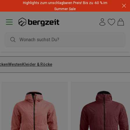
Highlights zum unschlagbaren Preis! Bis zu -60 % im
Summer Sale
cken
Westen
Kleider & Röcke