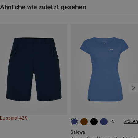
Ähnliche wie zuletzt gesehen
Du sparst 42%
Größen
+5
XS
S
M
L
XL
Salewa