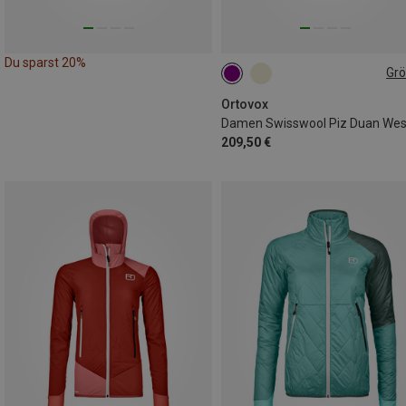
Du sparst 20%
Gr
XS
S
Ortovox
Damen Swisswool Piz Duan Wes
209,50 €