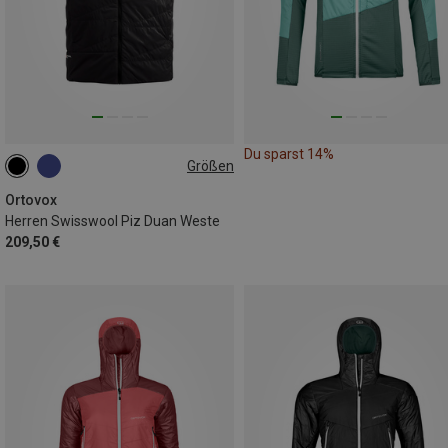
Du sparst 14%
Größen
S
M
XL
Ortovox
Herren Swisswool Piz Duan Weste
209,50 €