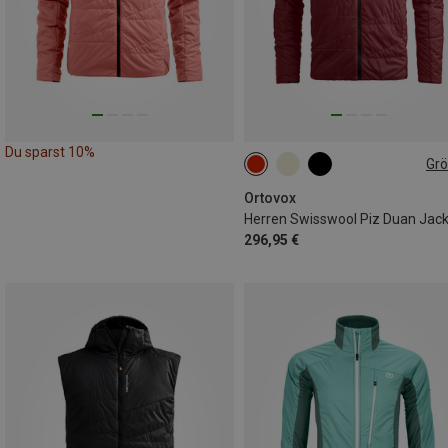
Du sparst 10%
Gr
L
XL
Ortovox
Herren Swisswool Piz Duan Jac
296,95 €