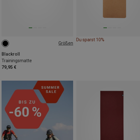
Du sparst 10%
Größen
65 X 185 X 0.5CM
Blackroll
Trainingsmatte
79,95 €