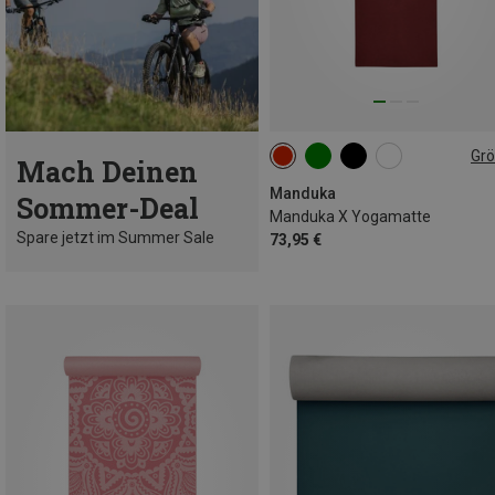
Gr
Mach Deinen
180CM
Manduka
Sommer-Deal
Manduka X Yogamatte
Spare jetzt im Summer Sale
73,95 €