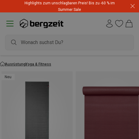
Highlights zum unschlagbaren Preis! Bis zu -60 % im
Summer Sale
Ausrüstung
Yoga & Fitness
Neu