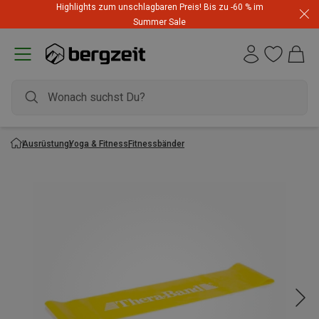
Highlights zum unschlagbaren Preis! Bis zu -60 % im
Summer Sale
Ausrüstung
Yoga & Fitness
Fitnessbänder