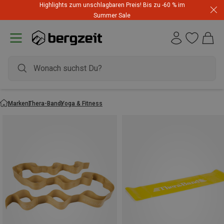
Highlights zum unschlagbaren Preis! Bis zu -60 % im
Summer Sale
Marken
Thera-Band
Yoga & Fitness