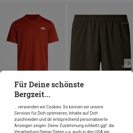
Für Deine schönste
Bergzeit...
Du sparst 32%
Größen
S
The North Face
… verwenden wir Cookies. So können wir unsere
Herren Sunriser 5" Shorts
Services für Dich optimieren, Inhalte auf Dich
59,40 €
zuschneiden und dir entsprechend personalisierte
Anzeigen zeigen. Deine Zustimmung schließt ggf. die
Verarbeitung Deiner Daten u.a. auch in den USA ein.