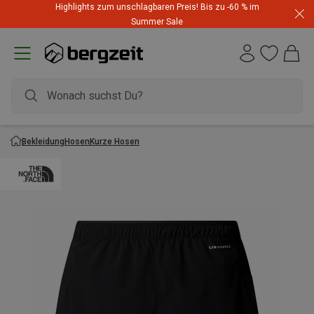
Highlights zum unschlagbaren Preis! Bis zu -60 % im
Summer Sale
Bekleidung
Hosen
Kurze Hosen