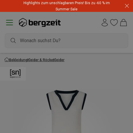
Highlights zum unschlagbaren Preis! Bis zu -60 % im
Summer Sale
Bekleidung
Kleider & Röcke
Kleider