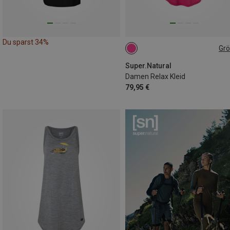
Du sparst 34%
Gr
M
L
Super.Natural
Damen Relax Kleid
79,95 €