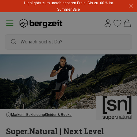
Highlights zum unschlagbaren Preis! Bis zu -60 % im
Summer Sale
Marken
Bekleidung
Kleider & Röcke
Super.Natural | Next Level