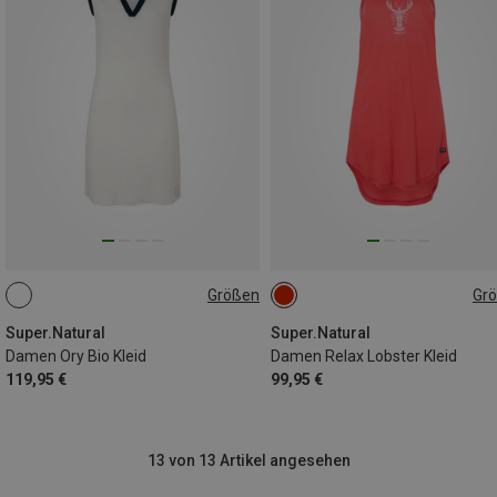
Größen
Gr
M
XS
S
M
L
Super.Natural
Super.Natural
Damen Ory Bio Kleid
Damen Relax Lobster Kleid
119,95 €
99,95 €
13 von 13 Artikel angesehen