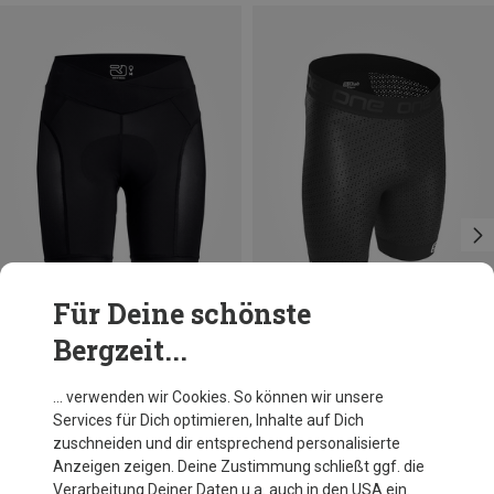
Für Deine schönste
Bergzeit...
Du sparst 23%
Größen
M
SQ-lab
… verwenden wir Cookies. So können wir unsere
Herren ONE10 2.0 Unterhose mit Sitzpolster
Services für Dich optimieren, Inhalte auf Dich
109,40 €
zuschneiden und dir entsprechend personalisierte
Anzeigen zeigen. Deine Zustimmung schließt ggf. die
Verarbeitung Deiner Daten u.a. auch in den USA ein.