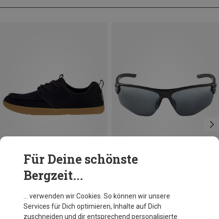
Für Deine schönste
Bergzeit...
Größen
Größen
ONE SIZE
Ballop
Alpina
… verwenden wir Cookies. So können wir unsere
Wasara Schuhe
Tri-Scray 2.0 HR Sportbrille
Services für Dich optimieren, Inhalte auf Dich
99,95 €
89,95 €
zuschneiden und dir entsprechend personalisierte