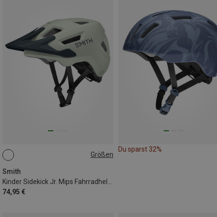
Du sparst 32%
Größen
48-52CM
51-55CM
Smith
Kinder Sidekick Jr. Mips Fahrradhelm
74,95 €