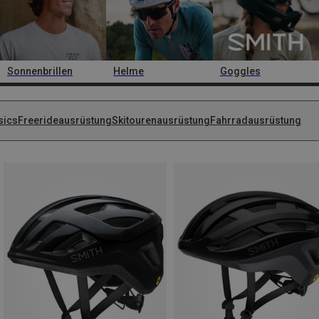
Sonnenbrillen
Helme
Goggles
sics
Freerideausrüstung
Skitourenausrüstung
Fahrradausrüstung