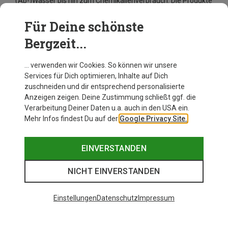
(Ab-)Wasser bis hin zum Chemikalienverbrauch. Die Produkte
sind auf Langlebigkeit und Reparierbarkeit ausgelegt, damit
sie ihre Besitzer möglichst lange auf ihren Outdoor-
Für Deine schönste
Abenteuern begleiten.
Bergzeit...
Alle Produkte von Smith bei Bergzeit
… verwenden wir Cookies. So können wir unsere
Services für Dich optimieren, Inhalte auf Dich
zuschneiden und dir entsprechend personalisierte
Anzeigen zeigen. Deine Zustimmung schließt ggf. die
Verarbeitung Deiner Daten u.a. auch in den USA ein.
Mehr Infos findest Du auf der
Google Privacy Site.
EINVERSTANDEN
NICHT EINVERSTANDEN
Einstellungen
Datenschutz
Impressum