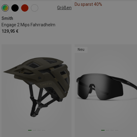
Du sparst 40%
Größen
51-55CM
55-59CM
59-62CM
Smith
Engage 2 Mips Fahrradhelm
129,95 €
Neu