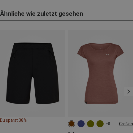
Ähnliche wie zuletzt gesehen
Du sparst 38%
Größen
+5
XS
S
M
L
XL