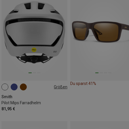
Du sparst 41%
Größen
51-55CM
55-59CM
59-62CM
Smith
Pilot Mips Farradhelm
81,95 €