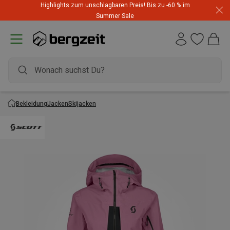
Highlights zum unschlagbaren Preis! Bis zu -60 % im
Summer Sale
Bekleidung
Jacken
Skijacken