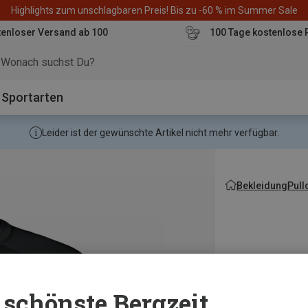
Highlights zum unschlagbaren Preis! Bis zu -60 % im Summer Sale
enloser Versand ab 100
100 Tage kostenlose 
o
Sportarten
Leider ist der gewünschte Artikel nicht mehr verfügbar.
Bekleidung
Pull
schönste Bergzeit...