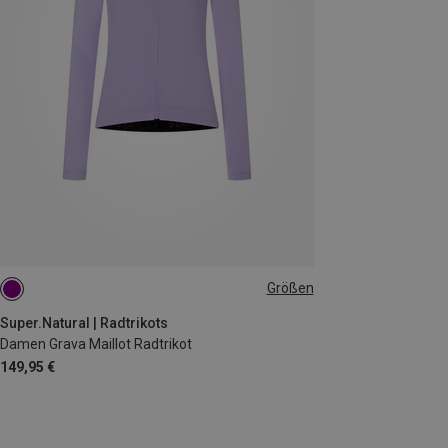
Größen
XS
S
M
L
XL
Super.Natural | Radtrikots
Damen Grava Maillot Radtrikot
149,95 €