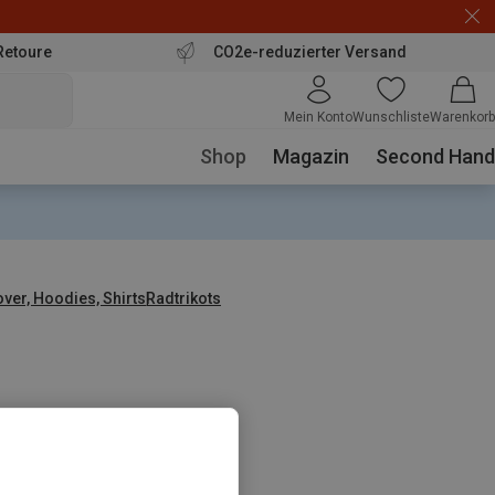
Retoure
CO2e-reduzierter Versand
Mein Konto
Wunschliste
Warenkorb
Shop
Magazin
Second Hand
over, Hoodies, Shirts
Radtrikots