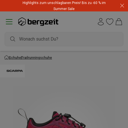
Highlights zum unschlagbaren Preis! Bis zu -60 % im
Summer Sale
Schuhe
Trailrunningschuhe