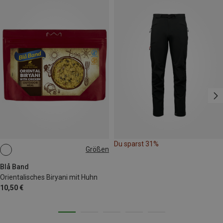
Du sparst 31%
Größen
150G
Blå Band
Orientalisches Biryani mit Huhn
10,50 €