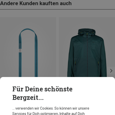
Andere Kunden kauften auch
Für Deine schönste
Bergzeit...
Du sparst 37%
Größen
80CM
Edelrid
… verwenden wir Cookies. So können wir unsere
X-Tube 25mm Loop NFC Schlauchband
Services für Dich optimieren, Inhalte auf Dich