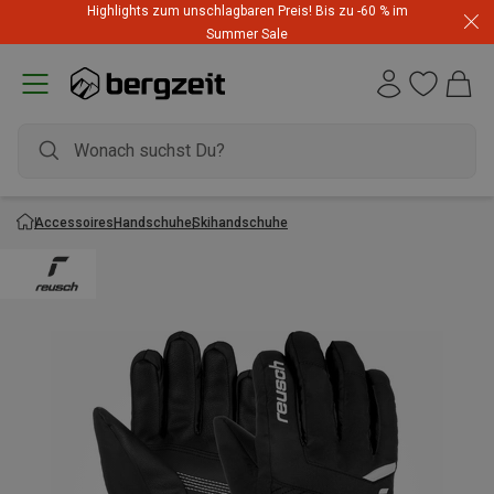
Highlights zum unschlagbaren Preis! Bis zu -60 % im
Summer Sale
Accessoires
Handschuhe
Skihandschuhe