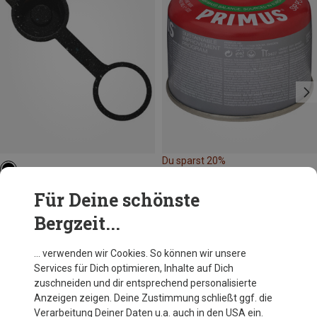
Du sparst 20%
Camelbak
Für Deine schönste
Podium Mud Cap
Bergzeit...
7,95 €
… verwenden wir Cookies. So können wir unsere
Services für Dich optimieren, Inhalte auf Dich
Andere Kunden kauften auch
zuschneiden und dir entsprechend personalisierte
Anzeigen zeigen. Deine Zustimmung schließt ggf. die
Verarbeitung Deiner Daten u.a. auch in den USA ein.