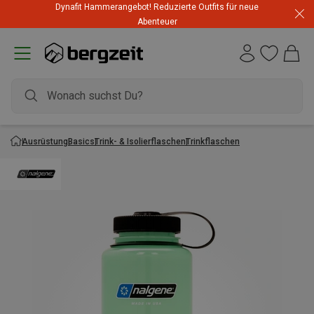
Dynafit Hammerangebot! Reduzierte Outfits für neue
Abenteuer
Ausrüstung
Basics
Trink- & Isolierflaschen
Trinkflaschen