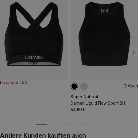
Du sparst 10%
Größen
XS
S
M
L
XL
Super.Natural
Damen Liquid Flow Sport BH
54,80 €
Andere Kunden kauften auch