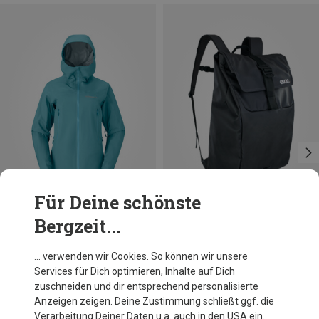
Für Deine schönste
Bergzeit...
Du sparst 26%
Größen
S
M
Norrona
… verwenden wir Cookies. So können wir unsere
Damen Falketind GTX Jacke
Services für Dich optimieren, Inhalte auf Dich
548,95 €
zuschneiden und dir entsprechend personalisierte
Anzeigen zeigen. Deine Zustimmung schließt ggf. die
Verarbeitung Deiner Daten u.a. auch in den USA ein.